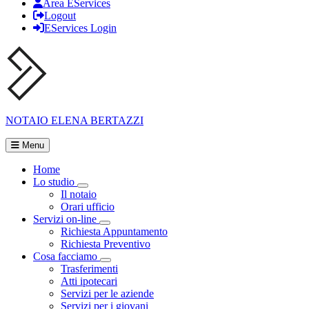
Area EServices
Logout
EServices Login
NOTAIO
ELENA BERTAZZI
Menu
Home
Lo studio
Visualizza menù di secondo livello
Il notaio
Orari ufficio
Servizi on-line
Visualizza menù di secondo livello
Richiesta Appuntamento
Richiesta Preventivo
Cosa facciamo
Visualizza menù di secondo livello
Trasferimenti
Atti ipotecari
Servizi per le aziende
Servizi per i giovani