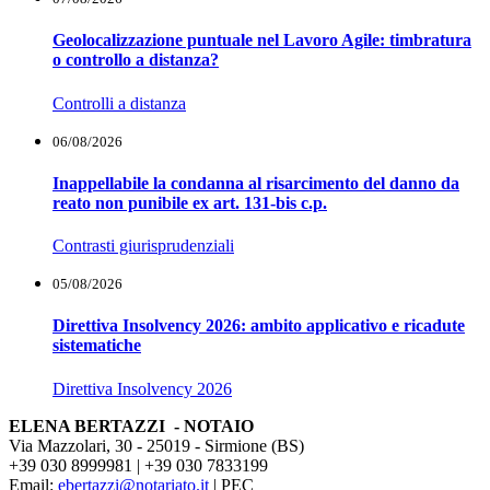
Geolocalizzazione puntuale nel Lavoro Agile: timbratura
o controllo a distanza?
Controlli a distanza
06/08/2026
Inappellabile la condanna al risarcimento del danno da
reato non punibile ex art. 131-bis c.p.
Contrasti giurisprudenziali
05/08/2026
Direttiva Insolvency 2026: ambito applicativo e ricadute
sistematiche
Direttiva Insolvency 2026
ELENA BERTAZZI - NOTAIO
Via Mazzolari, 30 - 25019 - Sirmione (BS)
+39 030 8999981 | +39 030 7833199
Email:
ebertazzi@notariato.it
| PEC