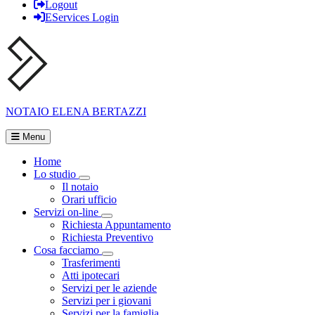
Logout
EServices Login
NOTAIO
ELENA BERTAZZI
Menu
Home
Lo studio
Visualizza menù di secondo livello
Il notaio
Orari ufficio
Servizi on-line
Visualizza menù di secondo livello
Richiesta Appuntamento
Richiesta Preventivo
Cosa facciamo
Visualizza menù di secondo livello
Trasferimenti
Atti ipotecari
Servizi per le aziende
Servizi per i giovani
Servizi per la famiglia