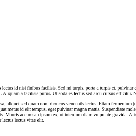
lectus id nisi finibus facilisis. Sed mi turpis, porta a turpis et, pulvin
cu. Aliquam a facilisis purus. Ut sodales lectus sed arcu cursus efficitur
a, aliquet sed quam non, rhoncus venenatis lectus. Etiam fermentum just
at metus id elit tempus, eget pulvinar magna mattis. Suspendisse molest
tis. Mauris accumsan ipsum ex, ut interdum diam vulputate gravida. Al
lectus lectus vitae elit.