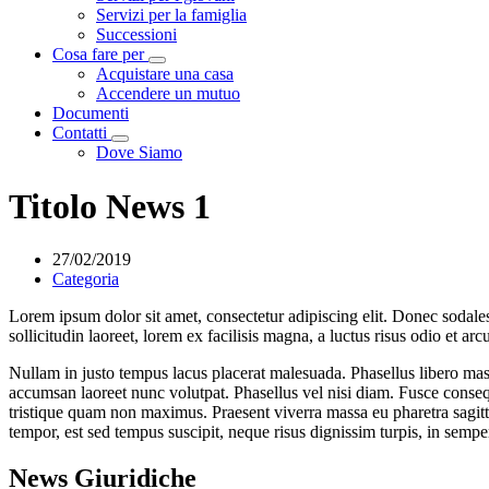
Servizi per la famiglia
Successioni
Cosa fare per
Visualizza menù di secondo livello
Acquistare una casa
Accendere un mutuo
Documenti
Contatti
Visualizza menù di secondo livello
Dove Siamo
Titolo News 1
27/02/2019
Categoria
Lorem ipsum dolor sit amet, consectetur adipiscing elit. Donec sodales 
sollicitudin laoreet, lorem ex facilisis magna, a luctus risus odio et ar
Nullam in justo tempus lacus placerat malesuada. Phasellus libero mass
accumsan laoreet nunc volutpat. Phasellus vel nisi diam. Fusce consequ
tristique quam non maximus. Praesent viverra massa eu pharetra sagit
tempor, est sed tempus suscipit, neque risus dignissim turpis, in semper 
News Giuridiche