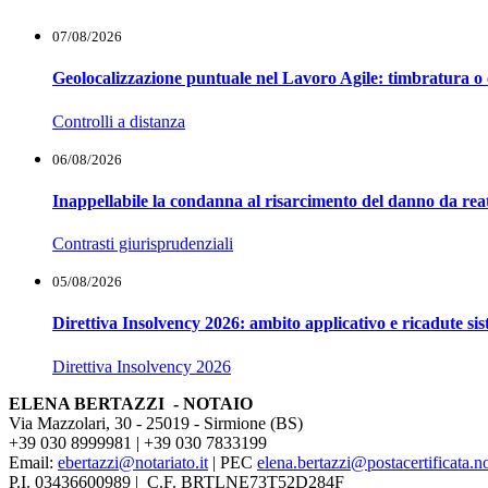
07/08/2026
Geolocalizzazione puntuale nel Lavoro Agile: timbratura o 
Controlli a distanza
06/08/2026
Inappellabile la condanna al risarcimento del danno da reat
Contrasti giurisprudenziali
05/08/2026
Direttiva Insolvency 2026: ambito applicativo e ricadute si
Direttiva Insolvency 2026
ELENA BERTAZZI - NOTAIO
Via Mazzolari, 30 - 25019 - Sirmione (BS)
+39 030 8999981 | +39 030 7833199
Email:
ebertazzi@notariato.it
| PEC
elena.bertazzi@postacertificata.not
P.I. 03436600989 | C.F. BRTLNE73T52D284F