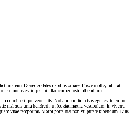
ar dictum diam. Donec sodales dapibus ornare. Fusce mollis, nibh at
. Nunc rhoncus est turpis, ut ullamcorper justo bibendum et.
o eu mi tristique venenatis. Nullam porttitor risus eget est interdum,
ie nisl quis urna hendrerit, ut feugiat magna vestibulum. In viverra
iquam vitae tempor mi. Morbi porta nisi non vulputate bibendum. Duis