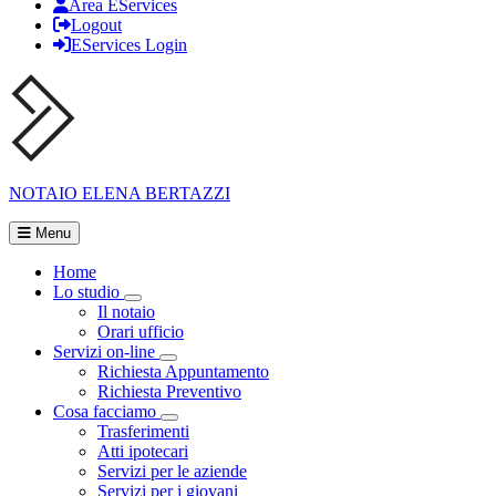
Area EServices
Logout
EServices Login
NOTAIO
ELENA BERTAZZI
Menu
Home
Lo studio
Visualizza menù di secondo livello
Il notaio
Orari ufficio
Servizi on-line
Visualizza menù di secondo livello
Richiesta Appuntamento
Richiesta Preventivo
Cosa facciamo
Visualizza menù di secondo livello
Trasferimenti
Atti ipotecari
Servizi per le aziende
Servizi per i giovani