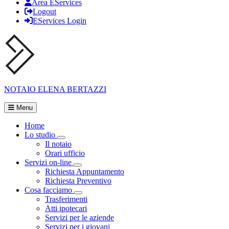
Area EServices
Logout
EServices Login
NOTAIO
ELENA BERTAZZI
Menu
Home
Lo studio
Visualizza menù di secondo livello
Il notaio
Orari ufficio
Servizi on-line
Visualizza menù di secondo livello
Richiesta Appuntamento
Richiesta Preventivo
Cosa facciamo
Visualizza menù di secondo livello
Trasferimenti
Atti ipotecari
Servizi per le aziende
Servizi per i giovani